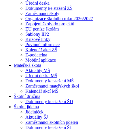
Úřední deska
Dokumenty ke stažení ZŠ
Zaměstnanci školy
Organizace školního roku 2026/2027
Zapojení školy do projektů
EU peníze školám
Šablony III⁄2
Krizové linky
Povinné informace
Kalendář akcí ZŠ
E-podatelna
Mobilní aplikace
Mateřská škola
Aktuality MŠ
Úřední deska MŠ
Dokumenty ke stažení MŠ
Zaměstnanci mateřských škol
Kalendář akcí MŠ
Školní družina
Dokumenty ke stažení ŠD
Školní jídelna
Jídelníček
Aktuality ŠJ
Zaměstnanci školních jídelen
Dokumenty ke stažení ŠJ