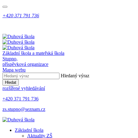
+420 371 791 736
Základní škola a mateřská škola
Stupno,
příspěvková organizace
Mapa webu
Hledaný výraz
Hledat
rozšířené vyhledávání
+420 371 791 736
zs.stupno@seznam.cz
Základní škola
Aktuality ZŠ