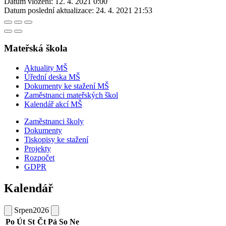
Datum vložení:
12. 4. 2021 0:00
Datum poslední aktualizace:
24. 4. 2021 21:53
Mateřská škola
Aktuality MŠ
Úřední deska MŠ
Dokumenty ke stažení MŠ
Zaměstnanci mateřských škol
Kalendář akcí MŠ
Zaměstnanci školy
Dokumenty
Tiskopisy ke stažení
Projekty
Rozpočet
GDPR
Kalendář
Srpen
2026
Po
Út
St
Čt
Pá
So
Ne