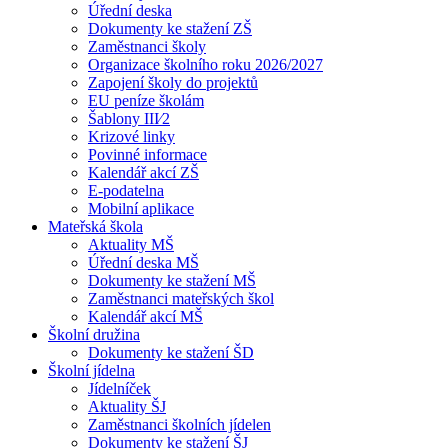
Úřední deska
Dokumenty ke stažení ZŠ
Zaměstnanci školy
Organizace školního roku 2026/2027
Zapojení školy do projektů
EU peníze školám
Šablony III⁄2
Krizové linky
Povinné informace
Kalendář akcí ZŠ
E-podatelna
Mobilní aplikace
Mateřská škola
Aktuality MŠ
Úřední deska MŠ
Dokumenty ke stažení MŠ
Zaměstnanci mateřských škol
Kalendář akcí MŠ
Školní družina
Dokumenty ke stažení ŠD
Školní jídelna
Jídelníček
Aktuality ŠJ
Zaměstnanci školních jídelen
Dokumenty ke stažení ŠJ