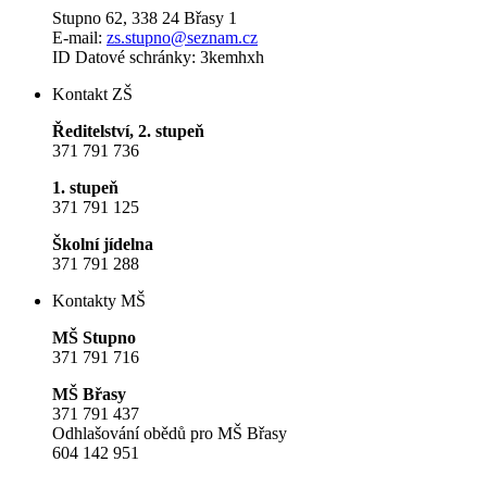
Stupno 62, 338 24 Břasy 1
E-mail:
zs.stupno@seznam.cz
ID Datové schránky: 3kemhxh
Kontakt ZŠ
Ředitelství, 2. stupeň
371 791 736
1. stupeň
371 791 125
Školní jídelna
371 791 288
Kontakty MŠ
MŠ Stupno
371 791 716
MŠ Břasy
371 791 437
Odhlašování obědů pro MŠ Břasy
604 142 951