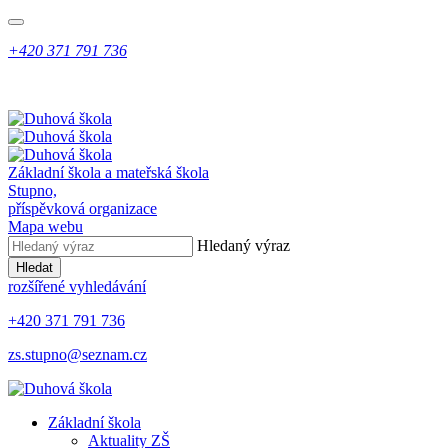
+420 371 791 736
Základní škola a mateřská škola
Stupno,
příspěvková organizace
Mapa webu
Hledaný výraz
Hledat
rozšířené vyhledávání
+420 371 791 736
zs.stupno@seznam.cz
Základní škola
Aktuality ZŠ