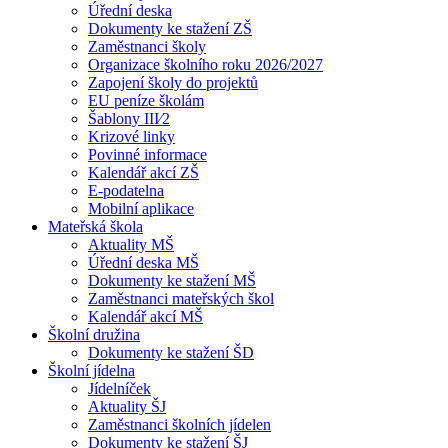
Úřední deska
Dokumenty ke stažení ZŠ
Zaměstnanci školy
Organizace školního roku 2026/2027
Zapojení školy do projektů
EU peníze školám
Šablony III⁄2
Krizové linky
Povinné informace
Kalendář akcí ZŠ
E-podatelna
Mobilní aplikace
Mateřská škola
Aktuality MŠ
Úřední deska MŠ
Dokumenty ke stažení MŠ
Zaměstnanci mateřských škol
Kalendář akcí MŠ
Školní družina
Dokumenty ke stažení ŠD
Školní jídelna
Jídelníček
Aktuality ŠJ
Zaměstnanci školních jídelen
Dokumenty ke stažení ŠJ