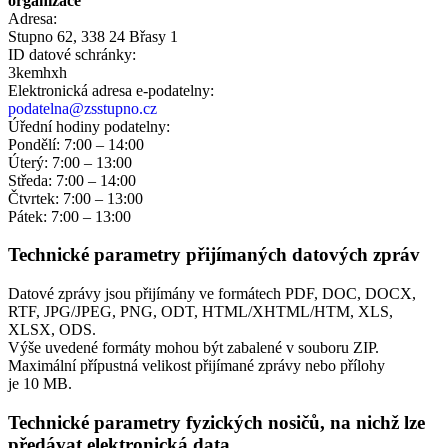
organizace
Adresa:
Stupno 62, 338 24 Břasy 1
ID datové schránky:
3kemhxh
Elektronická adresa e‑podatelny:
podatelna@zsstupno.cz
Úřední hodiny podatelny:
Pondělí: 7:00 – 14:00
Úterý: 7:00 – 13:00
Středa: 7:00 – 14:00
Čtvrtek: 7:00 – 13:00
Pátek: 7:00 – 13:00
Technické parametry přijímaných datových zpráv
Datové zprávy jsou přijímány ve formátech
PDF, DOC, DOCX,
RTF, JPG/JPEG, PNG, ODT, HTML/XHTML/HTM, XLS,
XLSX, ODS.
Výše uvedené formáty mohou být zabalené v souboru ZIP.
Maximální přípustná velikost přijímané zprávy nebo přílohy
je
10 MB
.
Technické parametry fyzických nosičů, na nichž lze
předávat elektronická data