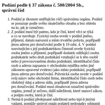
Podání podle § 37 zákona č. 500/2004 Sb.,
správní řád
Podání je úkonem směřujícím vůči správnímu orgánu. Podání
se posuzuje podle svého skutečného obsahu a bez ohledu
na to, jak je označeno.
Z podání musí být patrno, kdo je činí, které věci se týká
a co se navrhuje. Fyzická osoba uvede v podání jméno,
příjmení, datum narození a místo trvalého pobytu, popřípadě
jinou adresu pro doručování podle § 19 odst. 4. V podání
souvisejícím s její podnikatelskou činností uvede fyzická
osoba jméno a příjmení, popřípadě dodatek odlišující osobu
podnikatele nebo druh podnikání vztahující se k této osobě
nebo jí provozovanému druhu podnikání, identifikační číslo
osob a adresu zapsanou v obchodním rejstříku nebo jiné
zákonem upravené evidenci jako místo podnikání, popřípadě
jinou adresu pro doručování. Právnická osoba uvede v podání
svůj název nebo obchodní firmu, identifikační číslo osob nebo
obdobný údaj a adresu sídla, popřípadě jinou adresu
pro doručování. Podání musí obsahovat označení správního
orgánu, jemuž je určeno, další náležitosti, které stanoví zákon,
a podpis osoby, která je činí.
Nemá-li podání předepsané náležitosti nebo trpí-li jinými
vadami, pomůže správní orgán podateli nedostatky odstranit