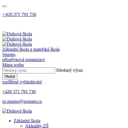
+420 371 791 736
Základní škola a mateřská škola
Stupno,
příspěvková organizace
Mapa webu
Hledaný výraz
Hledat
rozšířené vyhledávání
+420 371 791 736
zs.stupno@seznam.cz
Základní škola
Aktuality ZŠ