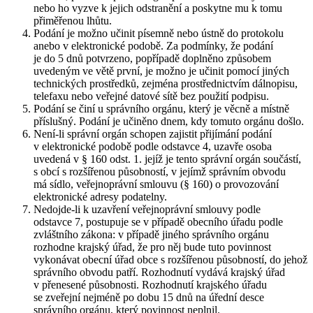
nebo ho vyzve k jejich odstranění a poskytne mu k tomu
přiměřenou lhůtu.
Podání je možno učinit písemně nebo ústně do protokolu
anebo v elektronické podobě. Za podmínky, že podání
je do 5 dnů potvrzeno, popřípadě doplněno způsobem
uvedeným ve větě první, je možno je učinit pomocí jiných
technických prostředků, zejména prostřednictvím dálnopisu,
telefaxu nebo veřejné datové sítě bez použití podpisu.
Podání se činí u správního orgánu, který je věcně a místně
příslušný. Podání je učiněno dnem, kdy tomuto orgánu došlo.
Není-li správní orgán schopen zajistit přijímání podání
v elektronické podobě podle odstavce 4, uzavře osoba
uvedená v § 160 odst. 1. jejíž je tento správní orgán součástí,
s obcí s rozšířenou působností, v jejímž správním obvodu
má sídlo, veřejnoprávní smlouvu (§ 160) o provozování
elektronické adresy podatelny.
Nedojde-li k uzavření veřejnoprávní smlouvy podle
odstavce 7, postupuje se v případě obecního úřadu podle
zvláštního zákona: v případě jiného správního orgánu
rozhodne krajský úřad, že pro něj bude tuto povinnost
vykonávat obecní úřad obce s rozšířenou působností, do jehož
správního obvodu patří. Rozhodnutí vydává krajský úřad
v přenesené působnosti. Rozhodnutí krajského úřadu
se zveřejní nejméně po dobu 15 dnů na úřední desce
správního orgánu, který povinnost neplnil.