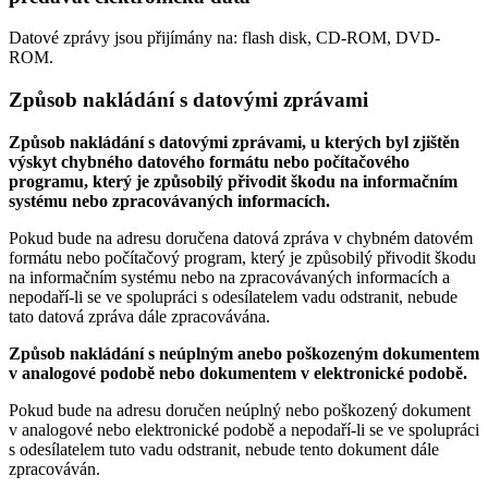
Datové zprávy jsou přijímány na:
flash disk, CD-ROM, DVD-
ROM.
Způsob nakládání s datovými zprávami
Způsob nakládání s datovými zprávami, u kterých byl zjištěn
výskyt chybného datového formátu nebo počítačového
programu, který je způsobilý přivodit škodu na informačním
systému nebo zpracovávaných informacích.
Pokud bude na adresu doručena datová zpráva v chybném datovém
formátu nebo počítačový program, který je způsobilý přivodit škodu
na informačním systému nebo na zpracovávaných informacích a
nepodaří-li se ve spolupráci s odesílatelem vadu odstranit, nebude
tato datová zpráva dále zpracovávána.
Způsob nakládání s neúplným anebo poškozeným dokumentem
v analogové podobě nebo dokumentem v elektronické podobě.
Pokud bude na adresu doručen neúplný nebo poškozený dokument
v analogové nebo elektronické podobě a nepodaří-li se ve spolupráci
s odesílatelem tuto vadu odstranit, nebude tento dokument dále
zpracováván.