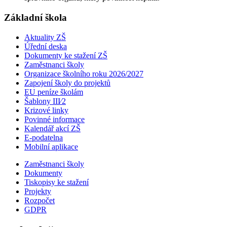
Základní škola
Aktuality ZŠ
Úřední deska
Dokumenty ke stažení ZŠ
Zaměstnanci školy
Organizace školního roku 2026/2027
Zapojení školy do projektů
EU peníze školám
Šablony III⁄2
Krizové linky
Povinné informace
Kalendář akcí ZŠ
E-podatelna
Mobilní aplikace
Zaměstnanci školy
Dokumenty
Tiskopisy ke stažení
Projekty
Rozpočet
GDPR