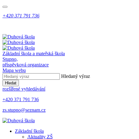
+420 371 791 736
Základní škola a mateřská škola
Stupno,
příspěvková organizace
Mapa webu
Hledaný výraz
Hledat
rozšířené vyhledávání
+420 371 791 736
zs.stupno@seznam.cz
Základní škola
Aktuality ZŠ