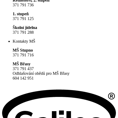
Ředitelství, 2. stupeň
371 791 736
1. stupeň
371 791 125
Školní jídelna
371 791 288
Kontakty MŠ
MŠ Stupno
371 791 716
MŠ Břasy
371 791 437
Odhlašování obědů pro MŠ Břasy
604 142 951