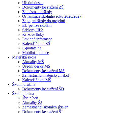
Úřední deska
Dokumenty ke stažení ZŠ
Zaměstnanci školy
Organizace školního roku 2026/2027
Zapojení školy do projektů
EU peníze školám
Šablony III⁄2
Krizové linky
Povinné informace
Kalendář akcí ZŠ
E-podatelna
Mobilní aplikace
Mateřská škola
Aktuality MŠ
Úřední deska MŠ
Dokumenty ke stažení MŠ
Zaměstnanci mateřských škol
Kalendář akcí MŠ
Školní družina
Dokumenty ke stažení ŠD
Školní jídelna
Jídelníček
Aktuality ŠJ
Zaměstnanci školních jídelen
Dokumenty ke stažení ŠJ