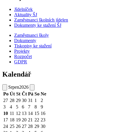
Jídelníček
Aktuality ŠJ
Zaměstnanci školních jídelen
Dokumenty ke stažení ŠJ
Zaměstnanci školy
Dokumenty
Tiskopisy ke stažení
Projekty
Rozpočet
GDPR
Kalendář
Srpen
2026
Po
Út
St
Čt
Pá
So
Ne
27
28
29
30
31
1
2
3
4
5
6
7
8
9
10
11
12
13
14
15
16
17
18
19
20
21
22
23
24
25
26
27
28
29
30