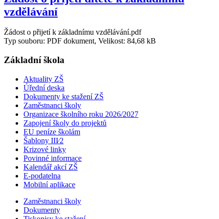
vzdělávání
Žádost o přijetí k základnímu vzdělávání.pdf
Typ souboru: PDF dokument, Velikost: 84,68 kB
Základní škola
Aktuality ZŠ
Úřední deska
Dokumenty ke stažení ZŠ
Zaměstnanci školy
Organizace školního roku 2026/2027
Zapojení školy do projektů
EU peníze školám
Šablony III⁄2
Krizové linky
Povinné informace
Kalendář akcí ZŠ
E-podatelna
Mobilní aplikace
Zaměstnanci školy
Dokumenty
Tiskopisy ke stažení