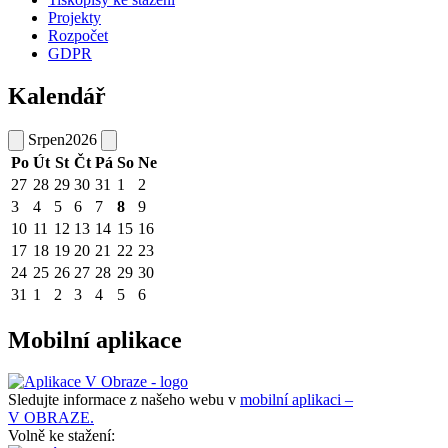
Projekty
Rozpočet
GDPR
Kalendář
Srpen
2026
Po
Út
St
Čt
Pá
So
Ne
27
28
29
30
31
1
2
3
4
5
6
7
8
9
10
11
12
13
14
15
16
17
18
19
20
21
22
23
24
25
26
27
28
29
30
31
1
2
3
4
5
6
Mobilní aplikace
Sledujte informace z našeho webu v
mobilní aplikaci –
V OBRAZE.
Volně ke stažení: