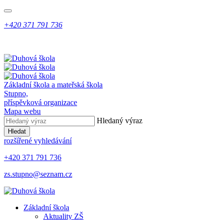
+420 371 791 736
Základní škola a mateřská škola
Stupno,
příspěvková organizace
Mapa webu
Hledaný výraz
Hledat
rozšířené vyhledávání
+420 371 791 736
zs.stupno@seznam.cz
Základní škola
Aktuality ZŠ