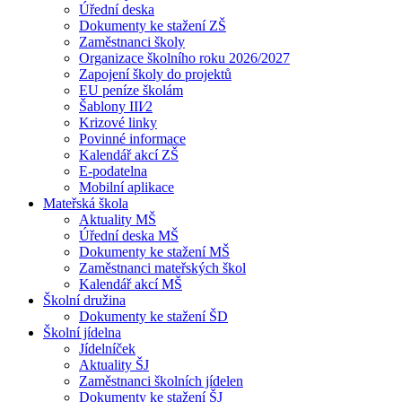
Úřední deska
Dokumenty ke stažení ZŠ
Zaměstnanci školy
Organizace školního roku 2026/2027
Zapojení školy do projektů
EU peníze školám
Šablony III⁄2
Krizové linky
Povinné informace
Kalendář akcí ZŠ
E-podatelna
Mobilní aplikace
Mateřská škola
Aktuality MŠ
Úřední deska MŠ
Dokumenty ke stažení MŠ
Zaměstnanci mateřských škol
Kalendář akcí MŠ
Školní družina
Dokumenty ke stažení ŠD
Školní jídelna
Jídelníček
Aktuality ŠJ
Zaměstnanci školních jídelen
Dokumenty ke stažení ŠJ