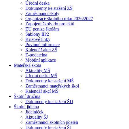
Úřední deska
Dokumenty ke stažení ZŠ
Zaměstnanci školy
Organizace školního roku 2026/2027
Zapojení školy do projektů
EU peníze školám
Šablony III⁄2
Krizové linky
Povinné informace
Kalendář akcí ZŠ
E-podatelna
Mobilní aplikace
Mateřská škola
Aktuality MŠ
Úřední deska MŠ
Dokumenty ke stažení MŠ
Zaměstnanci mateřských škol
Kalendář akcí MŠ
Školní družina
Dokumenty ke stažení ŠD
Školní jídelna
Jídelníček
Aktuality ŠJ
Zaměstnanci školních jídelen
Dokumenty ke stažení ŠJ