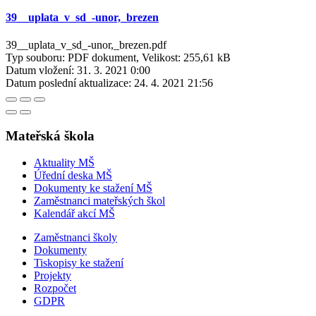
39__uplata_v_sd_-unor,_brezen
39__uplata_v_sd_-unor,_brezen.pdf
Typ souboru: PDF dokument, Velikost: 255,61 kB
Datum vložení:
31. 3. 2021 0:00
Datum poslední aktualizace:
24. 4. 2021 21:56
Mateřská škola
Aktuality MŠ
Úřední deska MŠ
Dokumenty ke stažení MŠ
Zaměstnanci mateřských škol
Kalendář akcí MŠ
Zaměstnanci školy
Dokumenty
Tiskopisy ke stažení
Projekty
Rozpočet
GDPR