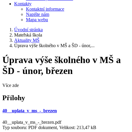
Kontakty
Kontaktní informace
Napište nám
Mapa webu
Úvodní stránka
Mateřská škola
Aktuality MŠ
Úprava výše školného v MŠ a ŠD - únor,...
Úprava výše školného v MŠ a
ŠD - únor, březen
Více zde
Přílohy
40__uplata_v_ms_-_brezen
40__uplata_v_ms_-_brezen.pdf
Typ souboru: PDF dokument, Velikost: 213,47 kB