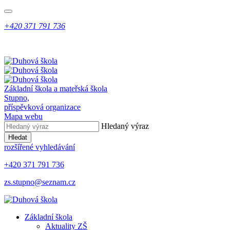
+420 371 791 736
Základní škola a mateřská škola
Stupno,
příspěvková organizace
Mapa webu
Hledaný výraz
Hledat
rozšířené vyhledávání
+420 371 791 736
zs.stupno@seznam.cz
Základní škola
Aktuality ZŠ