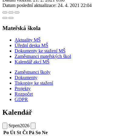
Datum poslední aktualizace:
24. 4. 2021 22:04
Mateřská škola
Aktuality MŠ
Úřední deska MŠ
Dokumenty ke stažení MŠ
Zaměstnanci mateřských škol
Kalendář akcí MŠ
Zaměstnanci školy
Dokumenty
Tiskopisy ke stažení
Projekty
Rozpočet
GDPR
Kalendář
Srpen
2026
Po
Út
St
Čt
Pá
So
Ne