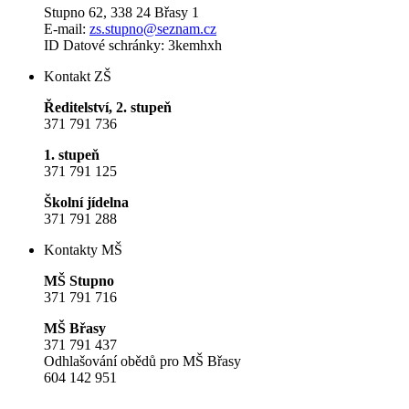
Stupno 62, 338 24 Břasy 1
E-mail:
zs.stupno@seznam.cz
ID Datové schránky: 3kemhxh
Kontakt ZŠ
Ředitelství, 2. stupeň
371 791 736
1. stupeň
371 791 125
Školní jídelna
371 791 288
Kontakty MŠ
MŠ Stupno
371 791 716
MŠ Břasy
371 791 437
Odhlašování obědů pro MŠ Břasy
604 142 951