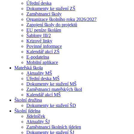
Úřední deska
Dokumenty ke stažení ZŠ
Zaměstnanci školy
Organizace školního roku 2026/2027
Zapojení školy do projektů
EU peníze školám
Šablony III⁄2
Krizové linky
Povinné informace
Kalendář akcí ZŠ
E-podatelna
Mobilní aplikace
Mateřská škola
Aktuality MŠ
Úřední deska MŠ
Dokumenty ke stažení MŠ
Zaměstnanci mateřských škol
Kalendář akcí MŠ
Školní družina
Dokumenty ke stažení ŠD
Školní jídelna
Jídelníček
Aktuality ŠJ
Zaměstnanci školních jídelen
Dokumenty ke stažení ŠJ