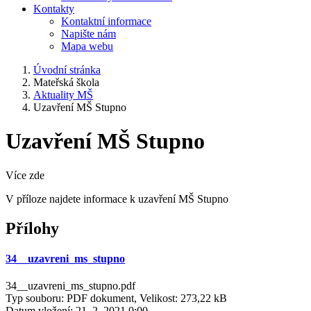
Kontakty
Kontaktní informace
Napište nám
Mapa webu
Úvodní stránka
Mateřská škola
Aktuality MŠ
Uzavření MŠ Stupno
Uzavření MŠ Stupno
Více zde
V příloze najdete informace k uzavření MŠ Stupno
Přílohy
34__uzavreni_ms_stupno
34__uzavreni_ms_stupno.pdf
Typ souboru: PDF dokument, Velikost: 273,22 kB
Datum vložení:
21. 2. 2021 0:00