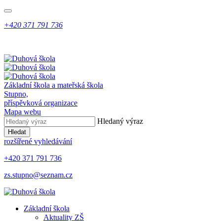
+420 371 791 736
Základní škola a mateřská škola
Stupno,
příspěvková organizace
Mapa webu
Hledaný výraz
Hledat
rozšířené vyhledávání
+420 371 791 736
zs.stupno@seznam.cz
Základní škola
Aktuality ZŠ